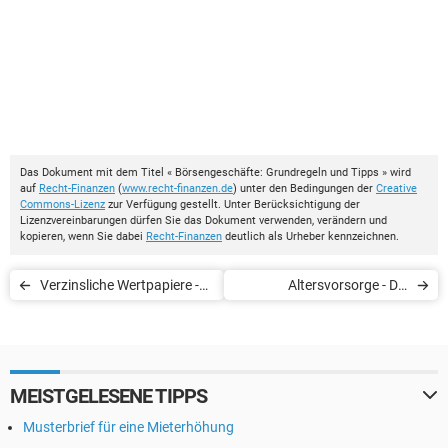
Das Dokument mit dem Titel « Börsengeschäfte: Grundregeln und Tipps » wird
auf
Recht-Finanzen
(
www.recht-finanzen.de
) unter den Bedingungen der
Creative
Commons-Lizenz
zur Verfügung gestellt. Unter Berücksichtigung der
Lizenzvereinbarungen dürfen Sie das Dokument verwenden, verändern und
kopieren, wenn Sie dabei
Recht-Finanzen
deutlich als Urheber kennzeichnen.
Verzinsliche Wertpapiere -
Altersvorsorge - Die
Grundlagen zur Verzinsung
lebenslangen Leibrente
(Vorteile)
MEISTGELESENE TIPPS
Musterbrief für eine Mieterhöhung