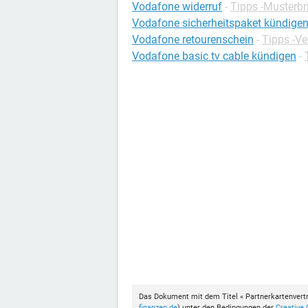
Vodafone widerruf
-
Tipps -Musterbr
Vodafone sicherheitspaket kündige
Vodafone retourenschein
-
Tipps -Ve
Vodafone basic tv cable kündigen
-
Das Dokument mit dem Titel « Partnerkartenvertr
finanzen.de
) unter den Bedingungen der
Creative