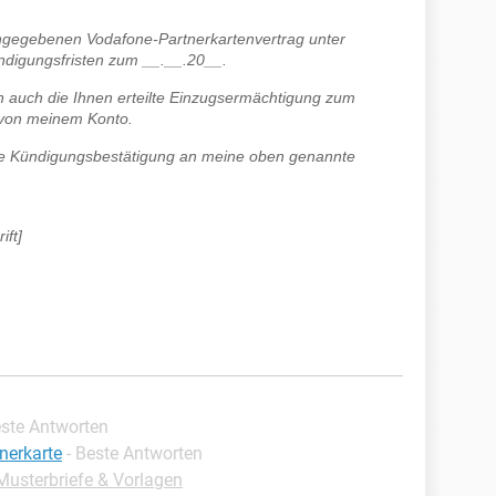
ngegebenen Vodafone-Partnerkartenvertrag unter
ndigungsfristen zum __.__.20__.
h auch die Ihnen erteilte Einzugsermächtigung zum
 von meinem Konto.
liche Kündigungsbestätigung an meine oben genannte
ift]
este Antworten
nerkarte
- Beste Antworten
Musterbriefe & Vorlagen