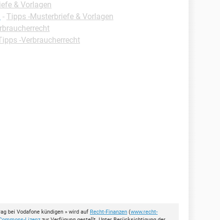
iefe & Vorlagen
n
-
Tipps -Musterbriefe & Vorlagen
rbraucherrecht
Tipps -Verbraucherrecht
ag bei Vodafone kündigen » wird auf
Recht-Finanzen
(
www.recht-
 Commons-Lizenz
zur Verfügung gestellt. Unter Berücksichtigung der