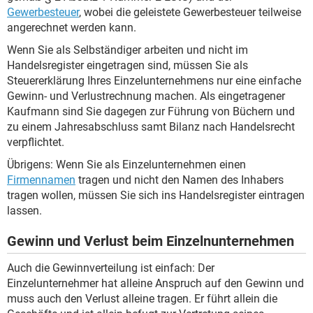
Gewerbesteuer
, wobei die geleistete Gewerbesteuer teilweise
angerechnet werden kann.
Wenn Sie als Selbständiger arbeiten und nicht im
Handelsregister eingetragen sind, müssen Sie als
Steuererklärung Ihres Einzelunternehmens nur eine einfache
Gewinn- und Verlustrechnung machen. Als eingetragener
Kaufmann sind Sie dagegen zur Führung von Büchern und
zu einem Jahresabschluss samt Bilanz nach Handelsrecht
verpflichtet.
Übrigens: Wenn Sie als Einzelunternehmen einen
Firmennamen
tragen und nicht den Namen des Inhabers
tragen wollen, müssen Sie sich ins Handelsregister eintragen
lassen.
Gewinn und Verlust beim Einzelnunternehmen
Auch die Gewinnverteilung ist einfach: Der
Einzelunternehmer hat alleine Anspruch auf den Gewinn und
muss auch den Verlust alleine tragen. Er führt allein die