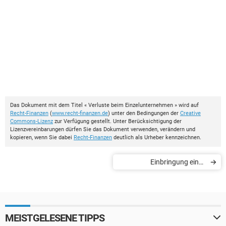
Das Dokument mit dem Titel « Verluste beim Einzelunternehmen » wird auf
Recht-Finanzen
(
www.recht-finanzen.de
) unter den Bedingungen der
Creative
Commons-Lizenz
zur Verfügung gestellt. Unter Berücksichtigung der
Lizenzvereinbarungen dürfen Sie das Dokument verwenden, verändern und
kopieren, wenn Sie dabei
Recht-Finanzen
deutlich als Urheber kennzeichnen.
Einbringung eines
Einzelunternehmens in eine
Personengesellschaft
MEISTGELESENE TIPPS