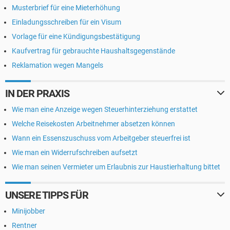
Musterbrief für eine Mieterhöhung
Einladungsschreiben für ein Visum
Vorlage für eine Kündigungsbestätigung
Kaufvertrag für gebrauchte Haushaltsgegenstände
Reklamation wegen Mangels
IN DER PRAXIS
Wie man eine Anzeige wegen Steuerhinterziehung erstattet
Welche Reisekosten Arbeitnehmer absetzen können
Wann ein Essenszuschuss vom Arbeitgeber steuerfrei ist
Wie man ein Widerrufschreiben aufsetzt
Wie man seinen Vermieter um Erlaubnis zur Haustierhaltung bittet
UNSERE TIPPS FÜR
Minijobber
Rentner