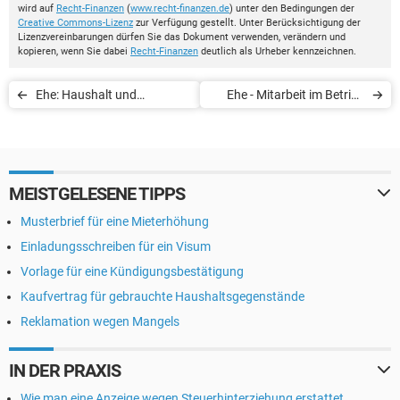
wird auf
Recht-Finanzen
(
www.recht-finanzen.de
) unter den Bedingungen der
Creative Commons-Lizenz
zur Verfügung gestellt. Unter Berücksichtigung der
Lizenzvereinbarungen dürfen Sie das Dokument verwenden, verändern und
kopieren, wenn Sie dabei
Recht-Finanzen
deutlich als Urheber kennzeichnen.
Ehe: Haushalt und
Ehe - Mitarbeit im Betrieb
Erwerbstätigkeit
des Ehegatten
MEISTGELESENE TIPPS
Musterbrief für eine Mieterhöhung
Einladungsschreiben für ein Visum
Vorlage für eine Kündigungsbestätigung
Kaufvertrag für gebrauchte Haushaltsgegenstände
Reklamation wegen Mangels
IN DER PRAXIS
Wie man eine Anzeige wegen Steuerhinterziehung erstattet