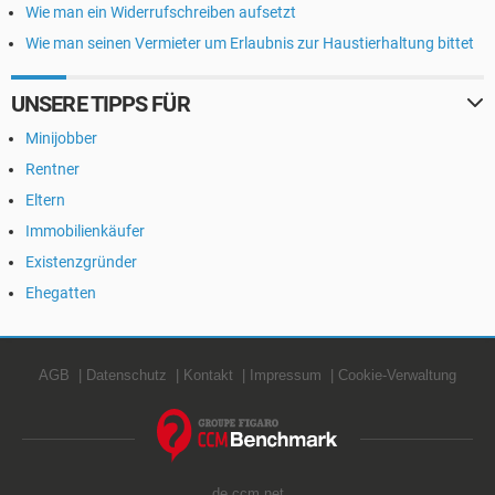
Wie man ein Widerrufschreiben aufsetzt
Wie man seinen Vermieter um Erlaubnis zur Haustierhaltung bittet
UNSERE TIPPS FÜR
Minijobber
Rentner
Eltern
Immobilienkäufer
Existenzgründer
Ehegatten
AGB
Datenschutz
Kontakt
Impressum
Cookie-Verwaltung
de.ccm.net