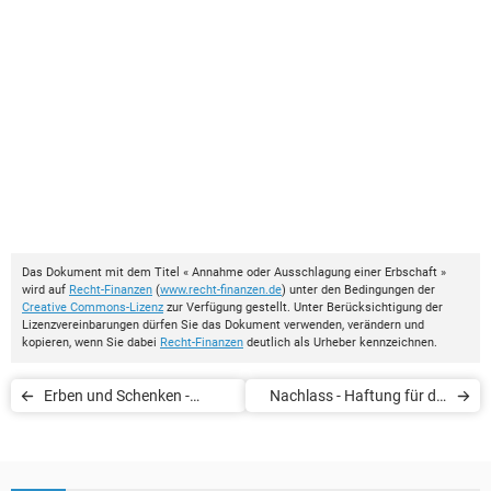
Das Dokument mit dem Titel « Annahme oder Ausschlagung einer Erbschaft »
wird auf
Recht-Finanzen
(
www.recht-finanzen.de
) unter den Bedingungen der
Creative Commons-Lizenz
zur Verfügung gestellt. Unter Berücksichtigung der
Lizenzvereinbarungen dürfen Sie das Dokument verwenden, verändern und
kopieren, wenn Sie dabei
Recht-Finanzen
deutlich als Urheber kennzeichnen.
Erben und Schenken -
Nachlass - Haftung für die
Anzeigen gegenüber dem
Schulden des Erblassers
Finanzamt (Steuer)