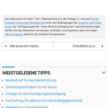
Das Dokument mit dem Titel « Realsplitting mit der Anlage U » wird auf
Recht-
Finanzen
(
www.recht-finanzen.de
) unter den Bedingungen der
Creative Commons-
Lizenz
zur Verfügung gestellt. Unter Berücksichtigung der Lizenzvereinbarungen
dürfen Sie das Dokument verwenden, verändern und kopieren, wenn Sie dabei
Recht-Finanzen
deutlich als Urheber kennzeichnen.
Wie lasse ich meine
Checkliste zu den
Lohnsteuermerkmale
Steuerklassen für Rentner
korrigieren?
MEISTGELESENE TIPPS
Musterbrief für eine Mieterhöhung
Einladungsschreiben für ein Visum
Vorlage für eine Kündigungsbestätigung
Kaufvertrag für gebrauchte Haushaltsgegenstände
Reklamation wegen Mangels