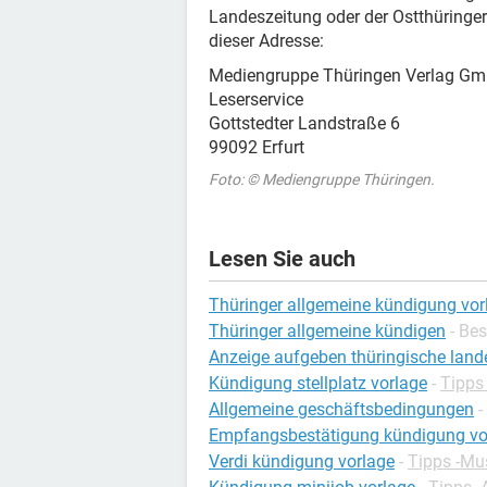
Landeszeitung oder der Ostthüringer
dieser Adresse:
Mediengruppe Thüringen Verlag G
Leserservice
Gottstedter Landstraße 6
99092 Erfurt
Foto: © Mediengruppe Thüringen.
Lesen Sie auch
Thüringer allgemeine kündigung vor
Thüringer allgemeine kündigen
- Be
Anzeige aufgeben thüringische land
Kündigung stellplatz vorlage
-
Tipps
Allgemeine geschäftsbedingungen
-
Empfangsbestätigung kündigung vo
Verdi kündigung vorlage
-
Tipps -Mus