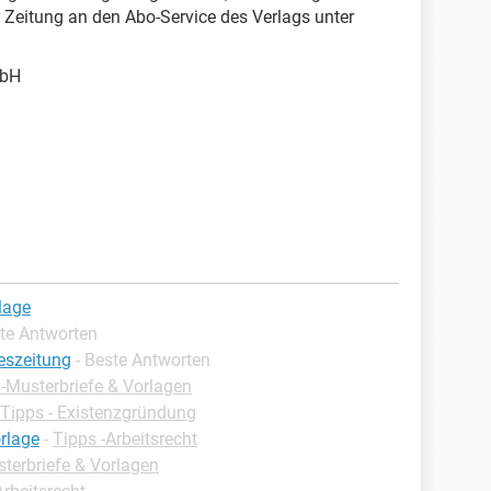
 Zeitung an den Abo-Service des Verlags unter
mbH
lage
ste Antworten
eszeitung
- Beste Antworten
 -Musterbriefe & Vorlagen
Tipps - Existenzgründung
rlage
-
Tipps -Arbeitsrecht
terbriefe & Vorlagen