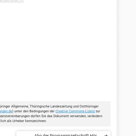
Arbeitsrecht
ringer Allgemeine, Thüringische Landeszeitung und Ostthüringer
anzen.de
) unter den Bedingungen der
Creative Commons-Lizenz
zur
Lizenzvereinbarungen dürfen Sie das Dokument verwenden, verändern
lich als Urheber kennzeichnen.
Abo der Programmzeitschrift Hörzu