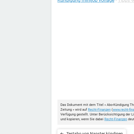
Kündigung minijob vorlage
-
Tipps -
Das Dokument mit dem Titel « Abo-Kündigung Thü
Zeitung » wird auf
Recht-Finanzen
(
www.recht-fin
Verfügung gestellt. Unter Berücksichtigung der 
und kopieren, wenn Sie dabei
Recht-Finanzen
deut
Testabo von Napster kündigen