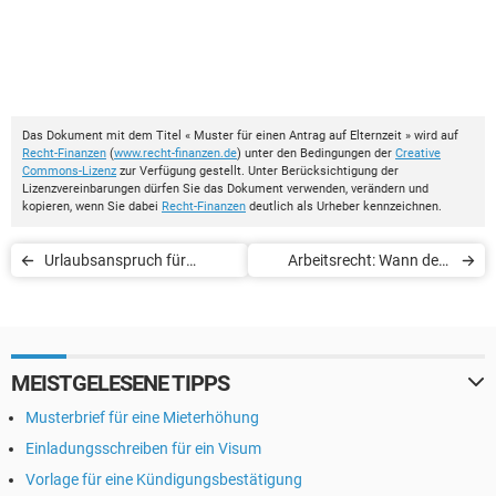
Das Dokument mit dem Titel « Muster für einen Antrag auf Elternzeit » wird auf
Recht-Finanzen
(
www.recht-finanzen.de
) unter den Bedingungen der
Creative
Commons-Lizenz
zur Verfügung gestellt. Unter Berücksichtigung der
Lizenzvereinbarungen dürfen Sie das Dokument verwenden, verändern und
kopieren, wenn Sie dabei
Recht-Finanzen
deutlich als Urheber kennzeichnen.
Urlaubsanspruch für
Arbeits­recht: Wann dem
Bundesbeamte und
Arbeitnehmer Sonder­urlaub
Bundesrichter
zusteht
MEISTGELESENE TIPPS
Musterbrief für eine Mieterhöhung
Einladungsschreiben für ein Visum
Vorlage für eine Kündigungsbestätigung