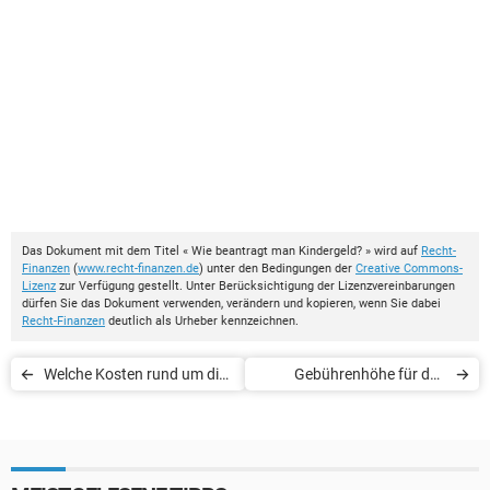
Das Dokument mit dem Titel « Wie beantragt man Kindergeld? » wird auf
Recht-
Finanzen
(
www.recht-finanzen.de
) unter den Bedingungen der
Creative Commons-
Lizenz
zur Verfügung gestellt. Unter Berücksichtigung der Lizenzvereinbarungen
dürfen Sie das Dokument verwenden, verändern und kopieren, wenn Sie dabei
Recht-Finanzen
deutlich als Urheber kennzeichnen.
Welche Kosten rund um die
Gebührenhöhe für den
Geburt übernimmt die
Kirchenaustritt in Baden-
Krankenkasse?
Württemberg