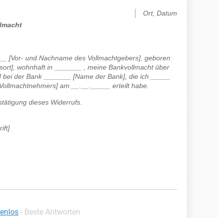
Ort, Datum
llmacht
___ [Vor- und Nachname des Vollmachtgebers], geboren
ort], wohnhaft in _______ , meine Bankvollmacht über
bei der Bank _______ [Name der Bank], die ich _____
ollmachtnehmers] am __.__._____ erteilt habe.
estätigung dieses Widerrufs.
ift]
tenlos
- Beste Antworten