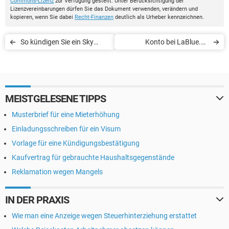
Commons-Lizenz
zur Verfügung gestellt. Unter Berücksichtigung der
Lizenzvereinbarungen dürfen Sie das Dokument verwenden, verändern und
kopieren, wenn Sie dabei
Recht-Finanzen
deutlich als Urheber kennzeichnen.
So kündigen Sie ein Sky
Konto bei LaBlue.de
Film-Paket
kündigen und LaBlue-Profil
löschen
MEISTGELESENE TIPPS
Musterbrief für eine Mieterhöhung
Einladungsschreiben für ein Visum
Vorlage für eine Kündigungsbestätigung
Kaufvertrag für gebrauchte Haushaltsgegenstände
Reklamation wegen Mangels
IN DER PRAXIS
Wie man eine Anzeige wegen Steuerhinterziehung erstattet