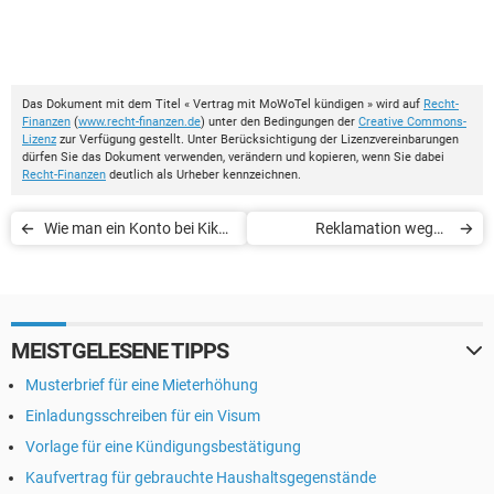
Das Dokument mit dem Titel « Vertrag mit MoWoTel kündigen » wird auf
Recht-
Finanzen
(
www.recht-finanzen.de
) unter den Bedingungen der
Creative Commons-
Lizenz
zur Verfügung gestellt. Unter Berücksichtigung der Lizenzvereinbarungen
dürfen Sie das Dokument verwenden, verändern und kopieren, wenn Sie dabei
Recht-Finanzen
deutlich als Urheber kennzeichnen.
Wie man ein Konto bei Kik
Reklamation wegen
Messenger löschen kann
Falschlieferung
MEISTGELESENE TIPPS
Musterbrief für eine Mieterhöhung
Einladungsschreiben für ein Visum
Vorlage für eine Kündigungsbestätigung
Kaufvertrag für gebrauchte Haushaltsgegenstände