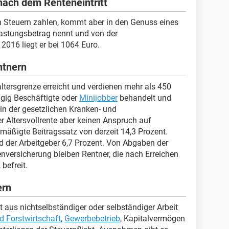
nach dem Renteneintritt
Steuern zahlen, kommt aber in den Genuss eines
tlastungsbetrag nennt und von der
016 liegt er bei 1064 Euro.
ntnern
ltersgrenze erreicht und verdienen mehr als 450
ügig Beschäftigte oder
Minijobber
behandelt und
 in der gesetzlichen Kranken- und
r Altersvollrente aber keinen Anspruch auf
ermäßigte Beitragssatz von derzeit 14,3 Prozent.
d der Arbeitgeber 6,7 Prozent. Von Abgaben der
enversicherung bleiben Rentner, die nach Erreichen
 befreit.
ern
ht aus nichtselbständiger oder selbständiger Arbeit
d Forstwirtschaft
,
Gewerbebetrieb
, Kapitalvermögen