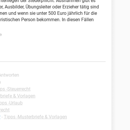
unterliegen der Steuerpflicht. Ausnahmen gibt es
r, Ausbilder, Übungsleiter oder Erzieher tätig sind
enen und wenn sie unter 500 Euro jährlich für die
uristischen Person bekommen. In diesen Fällen
m
 Antworten
n
ps -Steuerrecht
briefe & Vorlagen
pps -Urlaub
recht
r
-
Tipps -Musterbriefe & Vorlagen