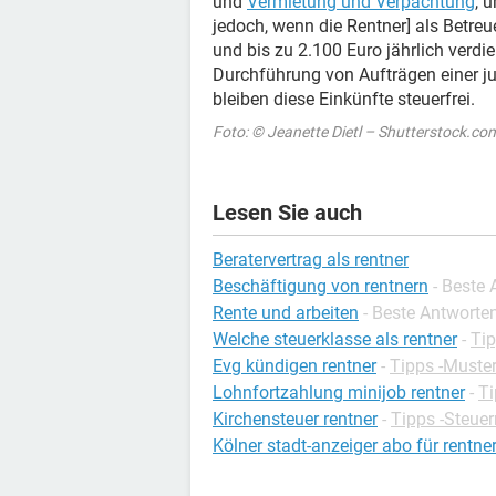
und
Vermietung und Verpachtung
, 
jedoch, wenn die Rentner] als Betreue
und bis zu 2.100 Euro jährlich verdi
Durchführung von Aufträgen einer j
bleiben diese Einkünfte steuerfrei.
Foto: © Jeanette Dietl – Shutterstock.co
Lesen Sie auch
Beratervertrag als rentner
Beschäftigung von rentnern
- Beste
Rente und arbeiten
- Beste Antworte
Welche steuerklasse als rentner
-
Tip
Evg kündigen rentner
-
Tipps -Muster
Lohnfortzahlung minijob rentner
-
Ti
Kirchensteuer rentner
-
Tipps -Steuer
Kölner stadt-anzeiger abo für rentne