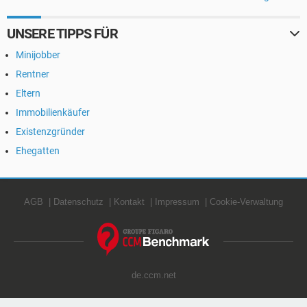
UNSERE TIPPS FÜR
Minijobber
Rentner
Eltern
Immobilienkäufer
Existenzgründer
Ehegatten
AGB
Datenschutz
Kontakt
Impressum
Cookie-Verwaltung
de.ccm.net