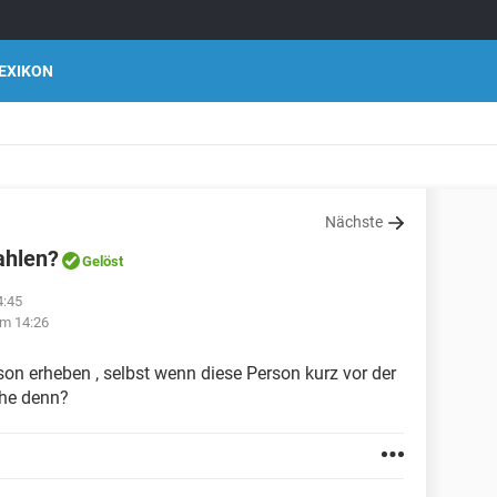
EXIKON
Nächste
ahlen?
Gelöst
4:45
um 14:26
son erheben , selbst wenn diese Person kurz vor der
öhe denn?