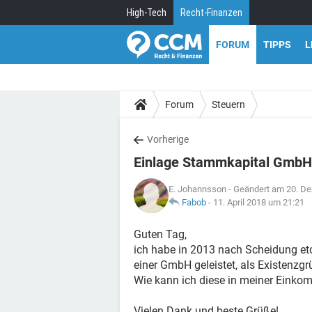
High-Tech
Recht-Finanzen
FORUM
TIPPS
L
Forum
Steuern
Vorherige
Einlage Stammkapital GmbH
E. Johannsson
- Geändert am 20. D
Fabob
-
11. April 2018 um 21:21
Guten Tag,
ich habe in 2013 nach Scheidung et
einer GmbH geleistet, als Existenzgr
Wie kann ich diese in meiner Eink
Vielen Dank und beste Grüße!