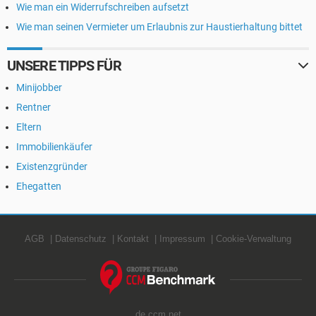
Wie man ein Widerrufschreiben aufsetzt
Wie man seinen Vermieter um Erlaubnis zur Haustierhaltung bittet
UNSERE TIPPS FÜR
Minijobber
Rentner
Eltern
Immobilienkäufer
Existenzgründer
Ehegatten
AGB
Datenschutz
Kontakt
Impressum
Cookie-Verwaltung
de.ccm.net