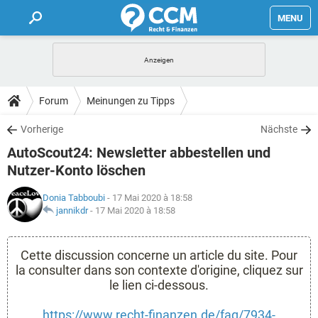
MENU
HOME
FORUM
Forum
Meinungen zu Tipps
TIPPS
Vorherige
Nächste
AutoScout24: Newsletter abbestellen und
LEXIKON
Nutzer-Konto löschen
Donia Tabboubi
- 17 Mai 2020 à 18:58
jannikdr
-
17 Mai 2020 à 18:58
Cette discussion concerne un article du site. Pour
la consulter dans son contexte d'origine, cliquez sur
le lien ci-dessous.
https://www.recht-finanzen.de/faq/7934-