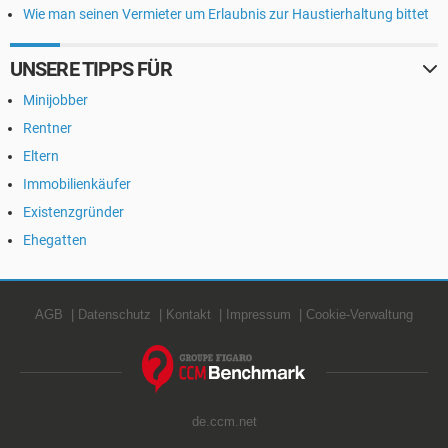
Wie man seinen Vermieter um Erlaubnis zur Haustierhaltung bittet
UNSERE TIPPS FÜR
Minijobber
Rentner
Eltern
Immobilienkäufer
Existenzgründer
Ehegatten
AGB
Datenschutz
Kontakt
Impressum
Cookie-Verwaltung
de.ccm.net