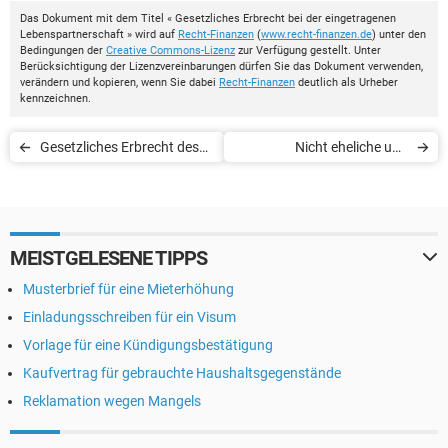
Das Dokument mit dem Titel « Gesetzliches Erbrecht bei der eingetragenen
Lebenspartnerschaft » wird auf
Recht-Finanzen
(
www.recht-finanzen.de
) unter den
Bedingungen der
Creative Commons-Lizenz
zur Verfügung gestellt. Unter
Berücksichtigung der Lizenzvereinbarungen dürfen Sie das Dokument verwenden,
verändern und kopieren, wenn Sie dabei
Recht-Finanzen
deutlich als Urheber
kennzeichnen.
Gesetzliches Erbrecht des
Nicht eheliche und
Ehegatten bei der
adoptierte Kindern -
Zugewinngemeinschaft
Gesetzliches Erbrecht
MEISTGELESENE TIPPS
Musterbrief für eine Mieterhöhung
Einladungsschreiben für ein Visum
Vorlage für eine Kündigungsbestätigung
Kaufvertrag für gebrauchte Haushaltsgegenstände
Reklamation wegen Mangels