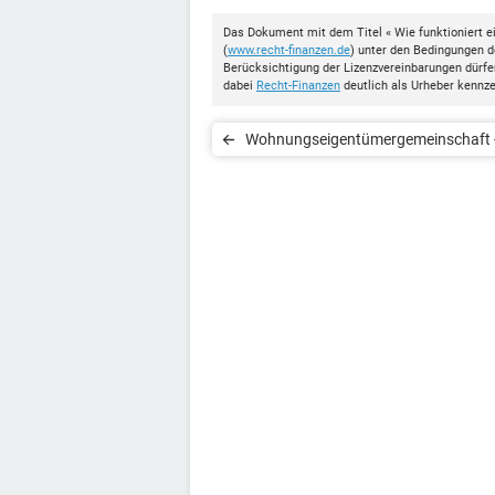
Das Dokument mit dem Titel « Wie funktioniert
(
www.recht-finanzen.de
) unter den Bedingungen 
Berücksichtigung der Lizenzvereinbarungen dürf
dabei
Recht-Finanzen
deutlich als Urheber kennz
Wohnungseigentümergemeinschaft -
entsteht sie?