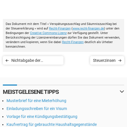
Das Dokument mit dem Titel « Verspätungszuschlag und Säumniszuschlag bei
der Steuererklärung » wird auf
Recht-Finanzen
(
www.recht-finanzen.de
) unter den
Bedingungen der
Creative Commons-Lizenz
zur Verfügung gestellt. Unter
Berücksichtigung der Lizenzvereinbarungen dürfen Sie das Dokument verwenden,
verändern und kopieren, wenn Sie dabei
Recht-Finanzen
deutlich als Urheber
kennzeichnen.
Nichtabgabe der
Steuerzinsen
Steuererklärung -
Zwangsgeld
MEISTGELESENE TIPPS
Musterbrief für eine Mieterhöhung
Einladungsschreiben für ein Visum
Vorlage für eine Kündigungsbestätigung
Kaufvertrag für gebrauchte Haushaltsgegenstände