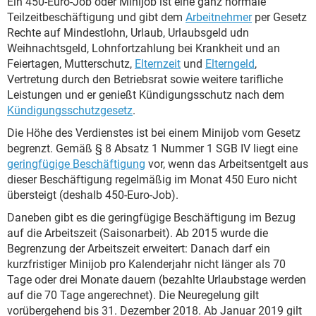
Ein 450-Euro-Job oder Minijob ist eine ganz normale
Teilzeitbeschäftigung und gibt dem
Arbeitnehmer
per Gesetz
Rechte auf Mindestlohn, Urlaub, Urlaubsgeld udn
Weihnachtsgeld, Lohnfortzahlung bei Krankheit und an
Feiertagen, Mutterschutz,
Elternzeit
und
Elterngeld
,
Vertretung durch den Betriebsrat sowie weitere tarifliche
Leistungen und er genießt Kündigungsschutz nach dem
Kündigungsschutzgesetz
.
Die Höhe des Verdienstes ist bei einem Minijob vom Gesetz
begrenzt. Gemäß § 8 Absatz 1 Nummer 1 SGB IV liegt eine
geringfügige Beschäftigung
vor, wenn das Arbeitsentgelt aus
dieser Beschäftigung regelmäßig im Monat 450 Euro nicht
übersteigt (deshalb 450-Euro-Job).
Daneben gibt es die geringfügige Beschäftigung im Bezug
auf die Arbeitszeit (Saisonarbeit). Ab 2015 wurde die
Begrenzung der Arbeitszeit erweitert: Danach darf ein
kurzfristiger Minijob pro Kalenderjahr nicht länger als 70
Tage oder drei Monate dauern (bezahlte Urlaubstage werden
auf die 70 Tage angerechnet). Die Neuregelung gilt
vorübergehend bis 31. Dezember 2018. Ab Januar 2019 gilt