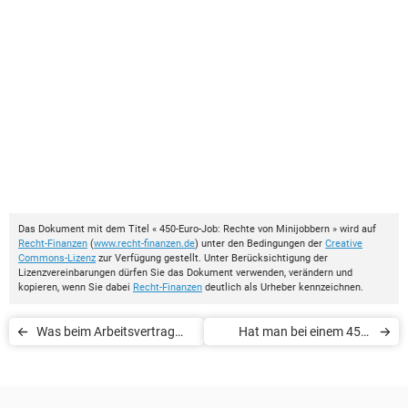
Das Dokument mit dem Titel « 450-Euro-Job: Rechte von Minijobbern » wird auf
Recht-Finanzen
(
www.recht-finanzen.de
) unter den Bedingungen der
Creative
Commons-Lizenz
zur Verfügung gestellt. Unter Berücksichtigung der
Lizenzvereinbarungen dürfen Sie das Dokument verwenden, verändern und
kopieren, wenn Sie dabei
Recht-Finanzen
deutlich als Urheber kennzeichnen.
Was beim Arbeitsvertrag
Hat man bei einem 450-
mit Familienangehörigen zu
Euro-Job Anspruch auf
beachten ist
Mindestlohn?