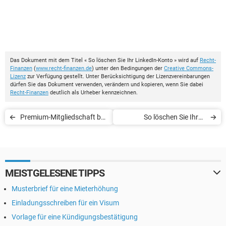
Das Dokument mit dem Titel « So löschen Sie Ihr LinkedIn-Konto » wird auf
Recht-
Finanzen
(
www.recht-finanzen.de
) unter den Bedingungen der
Creative Commons-
Lizenz
zur Verfügung gestellt. Unter Berücksichtigung der Lizenzvereinbarungen
dürfen Sie das Dokument verwenden, verändern und kopieren, wenn Sie dabei
Recht-Finanzen
deutlich als Urheber kennzeichnen.
Premium-Mitgliedschaft bei
So löschen Sie Ihren
Bildkontakte kündigen
Account bei KakaoTalk
MEISTGELESENE TIPPS
Musterbrief für eine Mieterhöhung
Einladungsschreiben für ein Visum
Vorlage für eine Kündigungsbestätigung