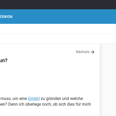
EXIKON
Nächste
tun?
2
3
n muss, um eine
GmbH
zu gründen und welche
hen? Denn ich überlege noch, ob sich dies für mich