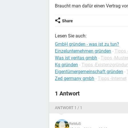
Braucht man dafür einen Vertrag vo
Share
Lesen Sie auch:
GmbH gründen - was ist zu tun?
Einzelunternehmen gründen
-
Tipps 
Was ist veritas gmbh
-
Tipps -Muster
Kg gründen
-
Tipps -Existenzgründu
Eigentümergemeinschaft gründen
-
Zed germany gmbh
-
Tipps -Internet
1 Antwort
ANTWORT 1 / 1
ReMuS