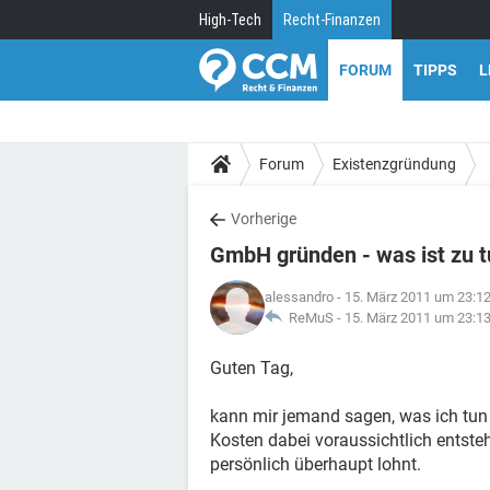
High-Tech
Recht-Finanzen
FORUM
TIPPS
L
Forum
Existenzgründung
Vorherige
GmbH gründen - was ist zu 
alessandro
- 15. März 2011 um 23:1
ReMuS -
15. März 2011 um 23:1
Guten Tag,
kann mir jemand sagen, was ich tu
Kosten dabei voraussichtlich entste
persönlich überhaupt lohnt.