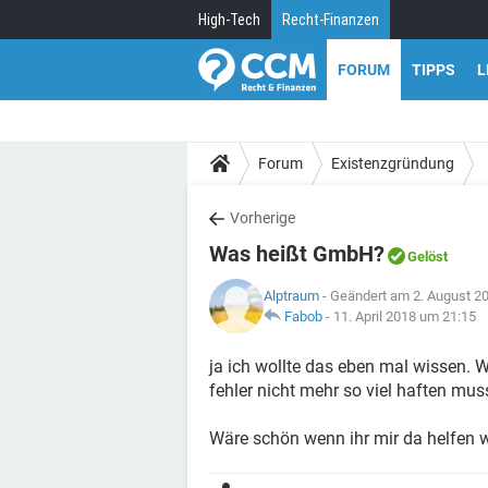
High-Tech
Recht-Finanzen
FORUM
TIPPS
L
Forum
Existenzgründung
Vorherige
Was heißt GmbH?
Gelöst
Alptraum
- Geändert am 2. August 2
Fabob
-
11. April 2018 um 21:15
ja ich wollte das eben mal wissen. W
fehler nicht mehr so viel haften mus
Wäre schön wenn ihr mir da helfen 