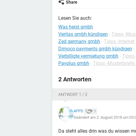
Share
Lesen Sie auch:
Was heist gmbh
Veritas gmbh kündigen
-
Tipps -Must
Zed germany gmbh
-
Tipps -Internet
Dimoco payments gmbh kündigen
-
Verbilligte vermietung gmbh
-
Tipps 
Payplus gmbh
-
Tipps -Musterbriefe
2 Antworten
ANTWORT 1 / 2
APPD
1
Geändert am 2. August 2018 um 03:
Da steht alles drin was du wissen m