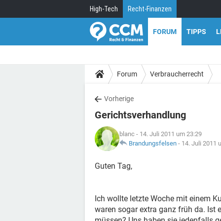
High-Tech
Recht-Finanzen
FORUM
TIPPS
L
Forum
Verbraucherrecht
Vorherige
Gerichtsverhandlung
blanc
- 14. Juli 2011 um 23:29
Brandungsfelsen
-
14. Juli 2011
Guten Tag,
Ich wollte letzte Woche mit einem 
waren sogar extra ganz früh da. Ist e
müssen? Uns haben sie jedenfalls ges