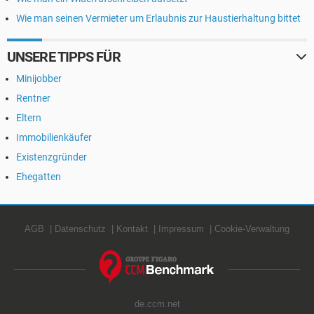
Wie man seinen Vermieter um Erlaubnis zur Haustierhaltung bittet
UNSERE TIPPS FÜR
Minijobber
Rentner
Eltern
Immobilienkäufer
Existenzgründer
Ehegatten
AGB
Datenschutz
Kontakt
Impressum
Cookie-Verwaltung
de.ccm.net