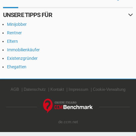
UNSERE TIPPS FÜR
Minijobber
Rentner
Eltern
Immobilienkäufer
Existenzgründer
Ehegatten
AGB
Datenschutz
Kontakt
Impressum
Cookie-Verwaltung
de.ccm.net