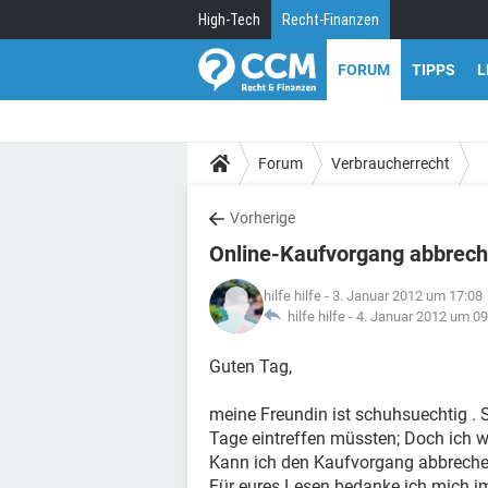
High-Tech
Recht-Finanzen
FORUM
TIPPS
L
Forum
Verbraucherrecht
Vorherige
Online-Kaufvorgang abbrec
hilfe hilfe
- 3. Januar 2012 um 17:08
hilfe hilfe -
4. Januar 2012 um 09
Guten Tag,
meine Freundin ist schuhsuechtig . S
Tage eintreffen müssten; Doch ich wä
Kann ich den Kaufvorgang abbreche
Für eures Lesen bedanke ich mich i