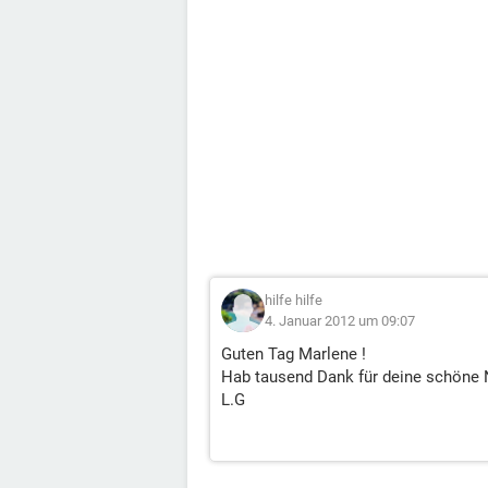
hilfe hilfe
4. Januar 2012 um 09:07
Guten Tag Marlene !
Hab tausend Dank für deine schöne N
L.G