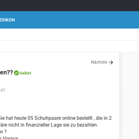
EXIKON
Nächste
hen??
Gelöst
:07
ie hat heute 05 Schuhpaare online bestellt , die in 2
re nicht in finanzieller Lage sie zu bezahlen.
n ?
m Voraus.