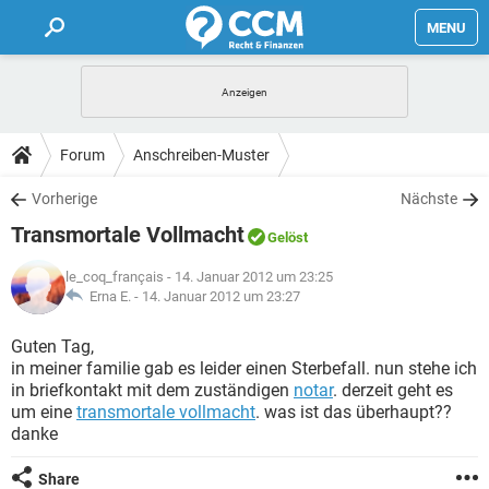
MENU
HOME
FORUM
Forum
Anschreiben-Muster
TIPPS
Vorherige
Nächste
Transmortale Vollmacht
Gelöst
LEXIKON
le_coq_français
- 14. Januar 2012 um 23:25
Erna E. -
14. Januar 2012 um 23:27
Guten Tag,
in meiner familie gab es leider einen Sterbefall. nun stehe ich
in briefkontakt mit dem zuständigen
notar
. derzeit geht es
um eine
transmortale vollmacht
. was ist das überhaupt??
danke
Share