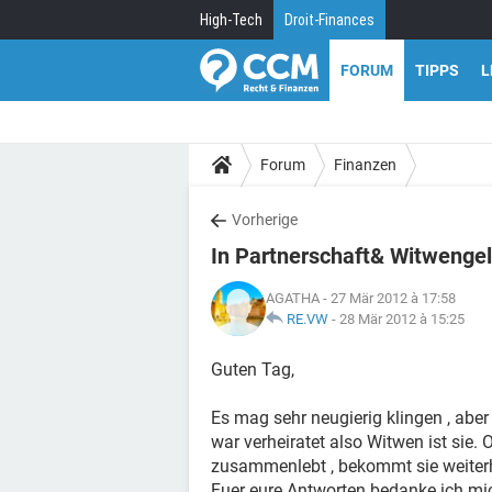
High-Tech
Droit-Finances
FORUM
TIPPS
L
Forum
Finanzen
Vorherige
In Partnerschaft& Witwenge
AGATHA
- 27 Mär 2012 à 17:58
RE.VW
-
28 Mär 2012 à 15:25
Guten Tag,
Es mag sehr neugierig klingen , aber
war verheiratet also Witwen ist sie.
zusammenlebt , bekommt sie weiterhi
Fuer eure Antworten bedanke ich mi