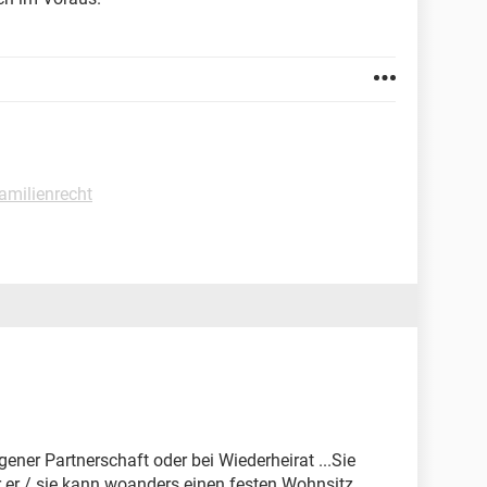
amilienrecht
gener Partnerschaft oder bei Wiederheirat ...Sie
er / sie kann woanders einen festen Wohnsitz