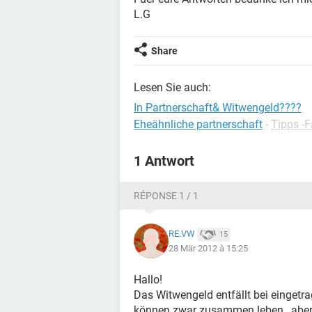
L.G
Share
Lesen Sie auch:
In Partnerschaft& Witwengeld????
Eheähnliche partnerschaft
-
Tipps -F
1 Antwort
RÉPONSE 1 / 1
RE.VW
15
28 Mär 2012 à 15:25
Hallo!
Das Witwengeld entfällt bei eingetra
können zwar zusammen leben , aber 