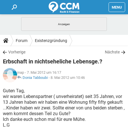
MENU
HOME
FORUM
Forum
Existenzgründung
TIPPS
Vorherige
Nächste
Erbschaft in nichtseheliche Lebensge.?
LEXIKON
inap
- 7. Mai 2012 um 16:17
Donia Tabboubi
-
8. Mai 2012 um 10:46
Guten Tag,
wir waren Lebenspartner ( unverheiratet) seit 35 Jahren, vor
13 Jahren haben wir haben eine Wohnung fifty fifty gekauft
...Kinder haben wir zwei. Sollte einer von uns beiden sterben ,
wem kommt dessen Teil zu Gute?
Ich danke euch schon mal für eure Mühe.
L.G