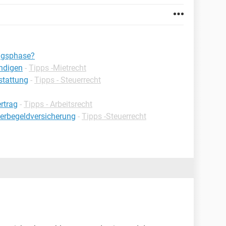
ungsphase?
ndigen
-
Tipps -Mietrecht
rstattung
-
Tipps - Steuerrecht
rtrag
-
Tipps - Arbeitsrecht
terbegeldversicherung
-
Tipps -Steuerrecht