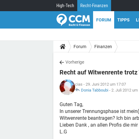
High-Tech
Recht-Finanzen
FORUM
TIPPS
L
Forum
Finanzen
Vorherige
Recht auf Witwenrente trot
cias
- 29. Juni 2012 um 17:07
Donia Tabboubi
-
2. Juli 2012 um
Guten Tag,
In unserer Trennungsphase ist mein(
Witwenrente beantragen? Ich bin arbe
Lieben Dank , an allen Profis die mi
L.G