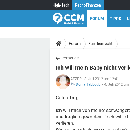
High-Tech
Recht-Finanzen
FORUM
TIPPS
L
Forum
Familienrecht
Vorherige
Ich will mein Baby nicht verli
AZZER
- 3. Juli 2012 um 12:41
Donia Tabboubi
-
4. Juli 2012 um
Guten Tag,
Ich will mich von meiner schwangere
unerträglich geworden. Doch will i
verlieren.
Wie soll ich idealerweise vorgehen?