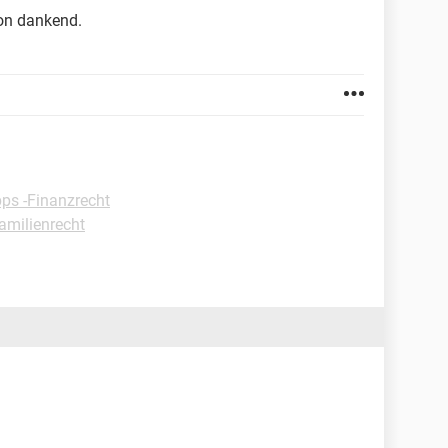
hon dankend.
pps -Finanzrecht
Familienrecht