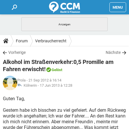
MENU
HOME
FORUM
Forum
Verbraucherrecht
TIPPS
Vorherige
Nächste
Alkohol im Straßenverkehr:0,5 Promille am
LEXIKON
Fahren erwischt!
Gelöst
Prola
- 21 Sep 2012 à 16:14
Kölnerin -
17 Jun 2013 à 12:28
Guten Tag,
Gestern habe ich bisschen zu viel gefeiert. Auf dem Rückweg
wurde ich angehalten; Ich war der Fahrer.... An den Rest kann
ich mich nicht erinnern. Aber meine Freundin , meinte mir
wurde der Führerschein abgenommen... Was kommt jetzt