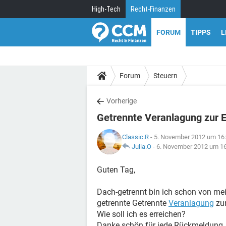
High-Tech
Recht-Finanzen
FORUM
TIPPS
L
Forum
Steuern
Vorherige
Getrennte Veranlagung zur 
Classic.R
- 5. November 2012 um 16
Julia.O
-
6. November 2012 um 1
Guten Tag,
Dach-getrennt bin ich schon von me
getrennte Getrennte
Veranlagung
zu
Wie soll ich es erreichen?
Danke schön für jede Rückmeldung.