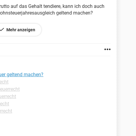
utto auf das Gehalt tendiere, kann ich doch auch
Lohnsteuerjahresausgleich geltend machen?
pauschale annehme, kann ich wahrscheinlich die
Mehr anzeigen
teuer geltend machen?
. Was soll ich tun???
uer geltend machen?
recht
teuerrecht
uerrecht
recht
rrecht