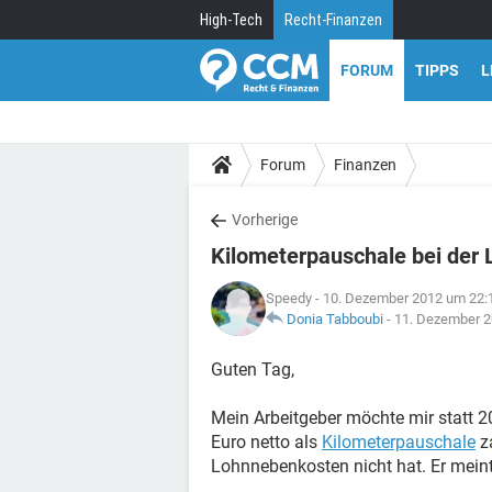
High-Tech
Recht-Finanzen
FORUM
TIPPS
L
Forum
Finanzen
Vorherige
Kilometerpauschale bei der
Speedy
- 10. Dezember 2012 um 22:
Donia Tabboubi
-
11. Dezember 2
Guten Tag,
Mein Arbeitgeber möchte mir statt 20
Euro netto als
Kilometerpauschale
za
Lohnnebenkosten nicht hat. Er meint