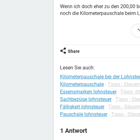
Wenn ich doch eher zu den 200,00 br
noch die Kilometerpauschale beim 
Wenn ich die 100,00 Euro Kilometer
Kilometer nicht mehr bei der Lohns
Ich soll mich bis morgen entscheiden
Share
Lesen Sie auch:
Kilometerpauschale bei der Lohnste
Kilometerpauschale
-
Tipps - Steuer
Essensmarken lohnsteuer
-
Tipps -S
Sachbezüge lohnsteuer
-
Tipps - Ste
Fälligkeit lohnsteuer
-
Tipps - Steuer
Pauschale lohnsteuer
-
Tipps - Steue
1 Antwort