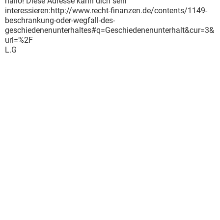
hallo! Diese Adresse kann dich sehr
interessieren:http://www.recht-finanzen.de/contents/1149-
beschrankung-oder-wegfall-des-
geschiedenenunterhaltes#q=Geschiedenenunterhalt&cur=3&
url=%2F
L.G