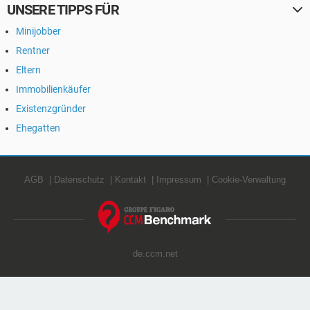
UNSERE TIPPS FÜR
Minijobber
Rentner
Eltern
Immobilienkäufer
Existenzgründer
Ehegatten
AGB
Datenschutz
Kontakt
Impressum
Cookie-Verwaltung
de.ccm.net