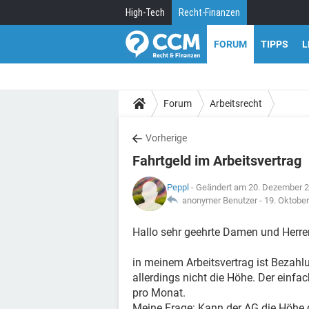
High-Tech
Recht-Finanzen
FORUM
TIPPS
L
Forum
Arbeitsrecht
Vorherige
Fahrtgeld im Arbeitsvertrag
Peppl
- Geändert am 20. Dezember 
anonymer Benutzer -
19. Oktobe
Hallo sehr geehrte Damen und Herre
in meinem Arbeitsvertrag ist Bezahl
allerdings nicht die Höhe. Der einfa
pro Monat.
Meine Frage: Kann der AG die Höhe d