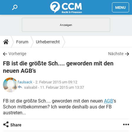
MENU
HOME
FORUM
Forum
Urheberrecht
TIPPS
Vorherige
Nächste
FB ist die größte Sch.... geworden mit den
LEXIKON
neuen AGB's
faulsack
- 2. Februar 2015 um 09:12
salsabil -
11. Februar 2015 um 13:37
FB ist die größte Sch.... geworden mit den neuen
AGB
's
Schon mitbekommen? Ich werde deshalb aus der FB
austreten...
Share