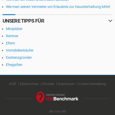
Wie man seinen Vermieter um Erlaubnis zur Haustierhaltung bittet
UNSERE TIPPS FÜR
Minijobber
Rentner
Eltern
Immobilienkäufer
Existenzgründer
Ehegatten
AGB
Datenschutz
Kontakt
Impressum
Cookie-Verwaltung
de.ccm.net