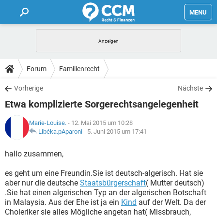
MENU
HOME
FORUM
Forum
Familienrecht
TIPPS
Vorherige
Nächste
Etwa komplizierte Sorgerechtsangelegenheit
LEXIKON
Marie-Louise.
- 12. Mai 2015 um 10:28
Libéka.pAparoni
-
5. Juni 2015 um 17:41
hallo zusammen,
es geht um eine Freundin.Sie ist deutsch-algerisch. Hat sie
aber nur die deutsche
Staatsbürgerschaft
( Mutter deutsch)
.Sie hat einen algerischen Typ an der algerischen Botschaft
in Malaysia. Aus der Ehe ist ja ein
Kind
auf der Welt. Da der
Choleriker sie alles Mögliche angetan hat( Missbrauch,