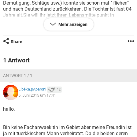
Demütigung, Schläge usw.) konnte sie schon mal " fliehen"
und nach Deutschland zurückkehren. Die Tochter ist fast 04
Jahre alt.Sie will ihr jetzt ihren Lebensmittelpunkt in
Deutschland verschaffen( Wohnung, Kindergarten, Freunde)
Mehr anzeigen
In einer nächsten Etappe will sich sich scheiden lassen. Nun
hat sie jetzt davor Angst , dass es ihr die Tochter genommen
wird. Da die Tochter nach algerischem Recht dem
Vater
Share
zugesprochen wird.(Im Scheidungsfall). Gewiss wird sie
einen Anwalt einschalten wollen, aber eine Idee hätten wir
gerne... Wird der Vater ihr die Tochter nehmen können? Wird
1 Antwort
sie sich mal nach algerischem oder nach deutschem Recht
scheiden lassen? Der Herr ist nur Algerier ... er lebt zur Zeit in
ANTWORT 1 / 1
Malaysia. Die Tochter ist deutscher Nationalität.
Libéka.pAparoni
12
5. Juni 2015 um 17:41
hallo,
Bin keine Fachanwaekltin im Gebiet aber meine Freundin ist
ja mit tuerkkischem Mann verheiratet. Da die beiden deren