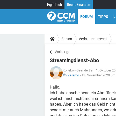
High-Tech
Recht-Finanzen
FORUM
TIPPS
L
Forum
Verbraucherrecht
Vorherige
Streamingdienst-Abo
Koneko
- Geändert am 1. Oktober 2
Zeremo
-
13. November 2020 um 
Hallo,
ich habe anscheinend ein Abo für e
weil ich mich nicht mehr erinnern k
haben. Aber ich habe das Geld nicht 
sendet mir auch Mahnungen, wo dri
und dass meine Daten an ein Inkass