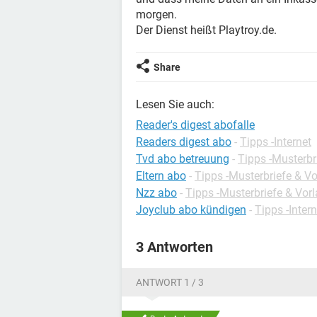
morgen.
Der Dienst heißt Playtroy.de.
Share
Lesen Sie auch:
Reader's digest abofalle
Readers digest abo
-
Tipps -Internet
Tvd abo betreuung
-
Tipps -Musterbr
Eltern abo
-
Tipps -Musterbriefe & V
Nzz abo
-
Tipps -Musterbriefe & Vor
Joyclub abo kündigen
-
Tipps -Intern
3 Antworten
ANTWORT 1 / 3