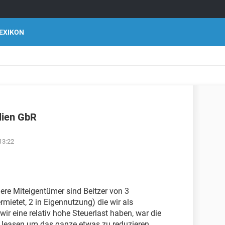
EXIKON
lien GbR
13:22
dere Miteigentümer sind Beitzer von 3
mietet, 2 in Eigennutzung) die wir als
wir eine relativ hohe Steuerlast haben, war die
 leasen um das ganze etwas zu reduzieren.