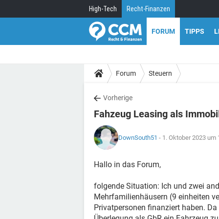
High-Tech
Recht-Finanzen
FORUM
TIPPS
L
Forum
Steuern
Vorherige
Fahzeug Leasing als Immobi
DownSouth51
- 1. Oktober 2023 um 
Hallo in das Forum,
folgende Situation: Ich und zwei an
Mehrfamilienhäusern (9 einheiten ver
Privatpersonen finanziert haben. Da 
Überlegung als GbR ein Fahrzeug zu