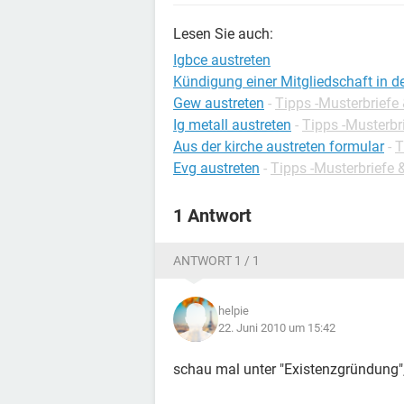
Lesen Sie auch:
Igbce austreten
Kündigung einer Mitgliedschaft in d
Gew austreten
-
Tipps -Musterbriefe
Ig metall austreten
-
Tipps -Musterbr
Aus der kirche austreten formular
-
T
Evg austreten
-
Tipps -Musterbriefe 
1 Antwort
ANTWORT 1 / 1
helpie
22. Juni 2010 um 15:42
schau mal unter "Existenzgründung", 