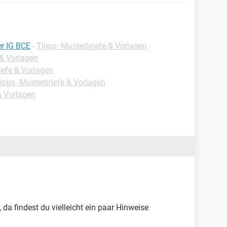
er IG BCE
-
Tipps -Musterbriefe & Vorlagen
 & Vorlagen
iefe & Vorlagen
ipps -Musterbriefe & Vorlagen
& Vorlagen
da findest du vielleicht ein paar Hinweise