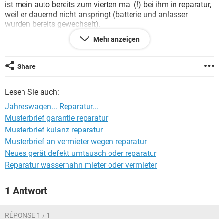
ist mein auto bereits zum vierten mal (!) bei ihm in reparatur,
weil er dauernd nicht anspringt (batterie und anlasser
wurden bereits gewechselt).
Mehr anzeigen
Jetzt will ich mein geld zurück. Er sagt es gäbe keine
garantie. Was jetzt?
danke schonmal
Share
helmut f.
Lesen Sie auch:
Jahreswagen... Reparatur...
Musterbrief garantie reparatur
Musterbrief kulanz reparatur
Musterbrief an vermieter wegen reparatur
Neues gerät defekt umtausch oder reparatur
Reparatur wasserhahn mieter oder vermieter
1 Antwort
RÉPONSE 1 / 1