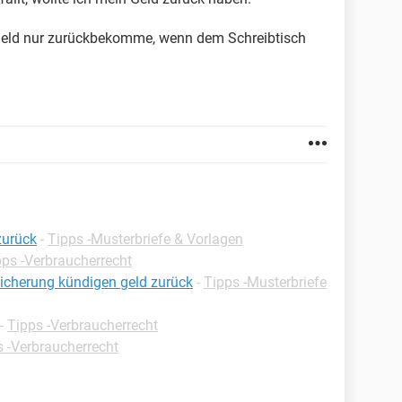
 Geld nur zurückbekomme, wenn dem Schreibtisch
zurück
-
Tipps -Musterbriefe & Vorlagen
pps -Verbraucherrecht
rsicherung kündigen geld zurück
-
Tipps -Musterbriefe
-
Tipps -Verbraucherrecht
s -Verbraucherrecht