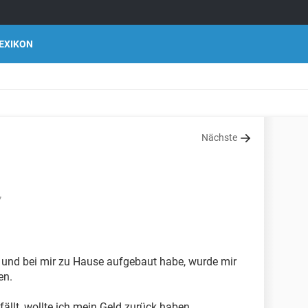
EXIKON
Nächste
7
t und bei mir zu Hause aufgebaut habe, wurde mir
en.
efällt, wollte ich mein Geld zurück haben.