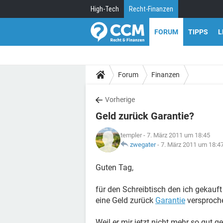
High-Tech
Recht-Finanzen
FORUM
TIPPS
L
Forum
Finanzen
Vorherige
Geld zurück Garantie?
templer
- 7. März 2011 um 18:45
zwegater
-
7. März 2011 um 18:4
Guten Tag,
für den Schreibtisch den ich gekauf
eine Geld zurück
Garantie
versproch
Weil er mir jetzt nicht mehr so gut g