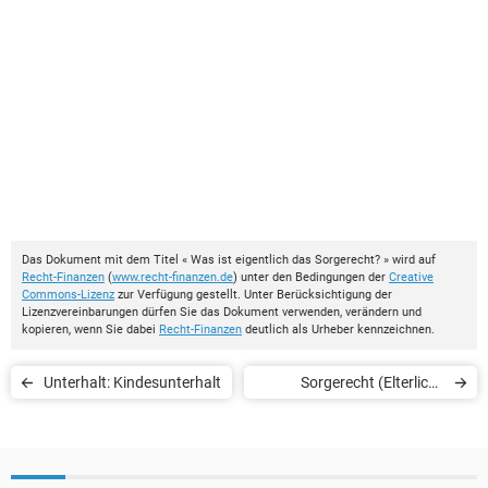
Das Dokument mit dem Titel « Was ist eigentlich das Sorgerecht? » wird auf
Recht-Finanzen
(
www.recht-finanzen.de
) unter den Bedingungen der
Creative
Commons-Lizenz
zur Verfügung gestellt. Unter Berücksichtigung der
Lizenzvereinbarungen dürfen Sie das Dokument verwenden, verändern und
kopieren, wenn Sie dabei
Recht-Finanzen
deutlich als Urheber kennzeichnen.
Unterhalt: Kindesunterhalt
Sorgerecht (Elterliche
Sorge) - Wer hat das
Sorgerecht nach einer
Trennung oder Scheidung?