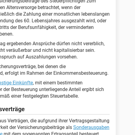
icherungsbeiträge des Steuerpflichtigen zum
en Altersversorge betrachtet, wenn der
ießlich die Zahlung einer monatlichen lebenslangen
llendung des 60. Lebensjahres ausgezahlt wird, oder
itts der Berufsunfähigkeit, der verminderten
ebenen.
ag ergebenden Ansprüche dürfen nicht vererblich,
cht veräußerbar und nicht kapitalisierbar sein.
Anspruch auf Auszahlungen vorsehen.
cherungsverträge, bei denen die
d, erfolgt im Rahmen der Einkommensbesteuerung.
stige Einkünfte
, mit einem bestimmten
r der Besteuerung unterliegende Anteil ergibt sich
äß einer festgelegten Steuertabelle.
sverträge
us Verträgen, die aufgrund ihrer Vertragsgestaltung
rkeit der Versicherungsbeiträge als
Sonderausgaben
te
mit dem sogenannten Ertragsanteil besteuert.