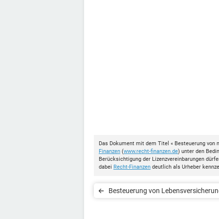
Das Dokument mit dem Titel « Besteuerung von 
Finanzen
(
www.recht-finanzen.de
) unter den Bed
Berücksichtigung der Lizenzvereinbarungen dürf
dabei
Recht-Finanzen
deutlich als Urheber kennz
Besteuerung von Lebensversicherun
Vor dem 1.01.2005 abgeschlossene